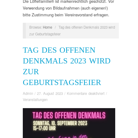
Die Löffelfamilie® ist markenrechtlich geschützt. Vor
Verwendung von Bildaufnahmen (auch eigenen!)
bitte Zustimmung beim Vereinsvorstand erfragen.
Browse:
Home
/
Tag des offenen Denkmals 2023 wird
zur Geburtstagsfeier
TAG DES OFFENEN
DENKMALS 2023 WIRD
ZUR
GEBURTSTAGSFEIER
Admin
/
27. August 2023
/
Kommentare deaktiviert
/
Veranstaltungen