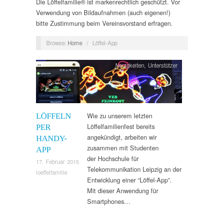
Die Löffelfamilie® ist markenrechtlich geschützt. Vor
Verwendung von Bildaufnahmen (auch eigenen!)
bitte Zustimmung beim Vereinsvorstand erfragen.
Browse:
Home
/
Löffel-App
Neuigkeiten
,
Unterstützer
Wie zu unserem letzten
LÖFFELN
Löffelfamilienfest bereits
PER
angekündigt, arbeiten wir
HANDY-
zusammen mit Studenten
APP
der Hochschule für
17. Februar 2015
Telekommunikation Leipzig an der
loeffelfamilie
Entwicklung einer “Löffel-App”.
Mit dieser Anwendung für
Smartphones…