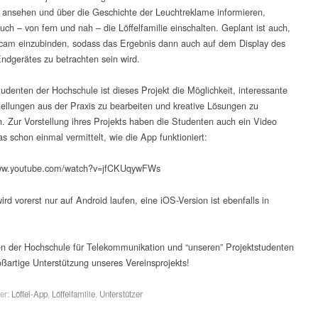
ansehen und über die Geschichte der Leuchtreklame informieren,
uch – von fern und nah – die Löffelfamilie einschalten. Geplant ist auch,
am einzubinden, sodass das Ergebnis dann auch auf dem Display des
ndgerätes zu betrachten sein wird.
tudenten der Hochschule ist dieses Projekt die Möglichkeit, interessante
llungen aus der Praxis zu bearbeiten und kreative Lösungen zu
n. Zur Vorstellung ihres Projekts haben die Studenten auch ein Video
das schon einmal vermittelt, wie die App funktioniert:
www.youtube.com/watch?v=jfCKUqywFWs
rd vorerst nur auf Android laufen, eine iOS-Version ist ebenfalls in
n der Hochschule für Telekommunikation und “unseren” Projektstudenten
roßartige Unterstützung unseres Vereinsprojekts!
er:
Löffel-App
,
Löffelfamilie
,
Unterstützer