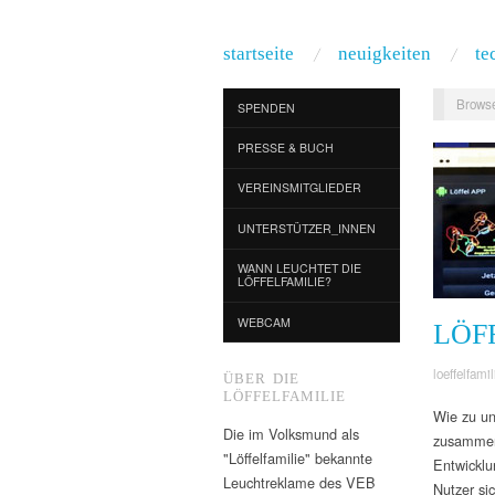
startseite
neuigkeiten
te
Browse
SPENDEN
PRESSE & BUCH
VEREINSMITGLIEDER
UNTERSTÜTZER_INNEN
WANN LEUCHTET DIE
LÖFFELFAMILIE?
WEBCAM
LÖF
loeffelfamil
ÜBER DIE
LÖFFELFAMILIE
Wie zu un
Die im Volksmund als
zusammen
"Löffelfamilie" bekannte
Entwicklu
Leuchtreklame des VEB
Nutzer sic