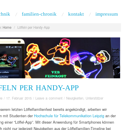
chnik
familien-chronik
kontakt
impressum
:
Home
/
Löffeln per Handy-App
FELN PER HANDY-APP
ie
/
17. Februar 2015
/
Leave a comment
/
Neuigkeiten
,
Unterstützer
serem letzten Löffelfamilienfest bereits angekündigt, arbeiten wir
 mit Studenten der
Hochschule für Telekommunikation Leipzig
an der
ng einer “Löffel-App”. Mit dieser Anwendung für Smartphones können
h nicht nur jederzeit Neuigkeiten aus der Löffelfamilien-Timeline bei