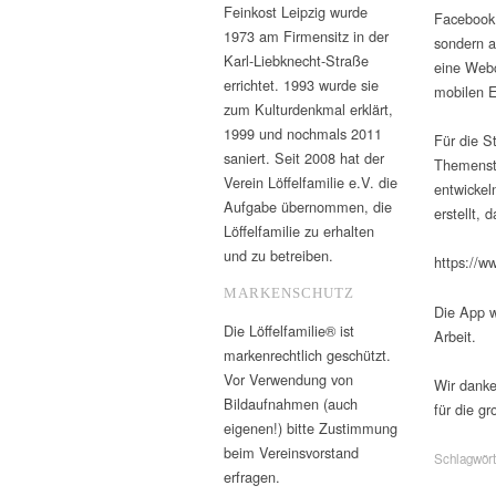
Feinkost Leipzig wurde
Facebook 
1973 am Firmensitz in der
sondern a
Karl-Liebknecht-Straße
eine Webc
errichtet. 1993 wurde sie
mobilen E
zum Kulturdenkmal erklärt,
1999 und nochmals 2011
Für die S
saniert. Seit 2008 hat der
Themenste
Verein Löffelfamilie e.V. die
entwickel
Aufgabe übernommen, die
erstellt, 
Löffelfamilie zu erhalten
und zu betreiben.
https://
MARKENSCHUTZ
Die App wi
Die Löffelfamilie® ist
Arbeit.
markenrechtlich geschützt.
Vor Verwendung von
Wir danke
Bildaufnahmen (auch
für die g
eigenen!) bitte Zustimmung
beim Vereinsvorstand
Schlagwört
erfragen.